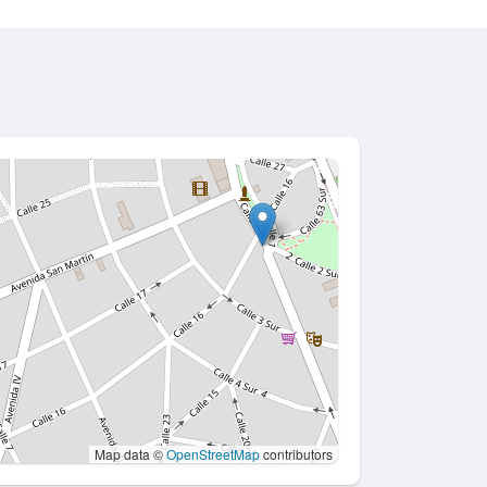
Map data ©
OpenStreetMap
contributors