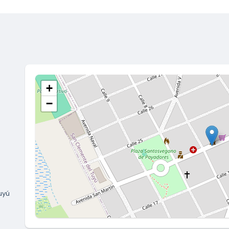
+
−
Tuyú